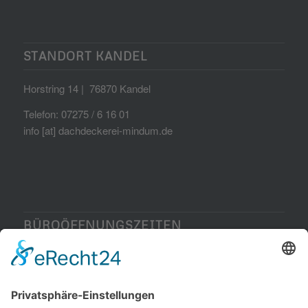
STANDORT KANDEL
Horstring 14 | 76870 Kandel
Telefon: 07275 / 6 16 01
info [at] dachdeckerei-mindum.de
BÜROÖFFNUNGSZEITEN
Mo-Fr: 7:30-17:00
Sa+So: geschlossen
Termine nach Vereinbarung